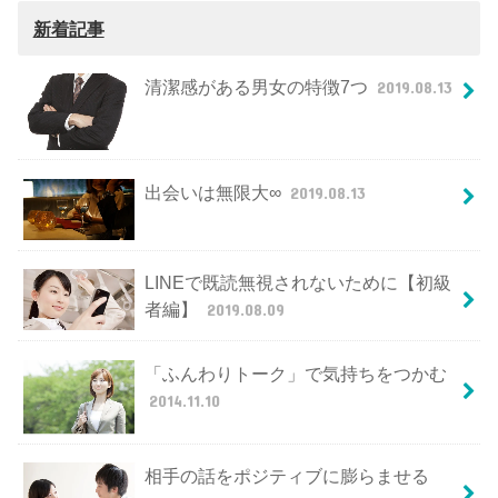
新着記事
清潔感がある男女の特徴7つ
2019.08.13
出会いは無限大∞
2019.08.13
LINEで既読無視されないために【初級
者編】
2019.08.09
「ふんわりトーク」で気持ちをつかむ
2014.11.10
相手の話をポジティブに膨らませる