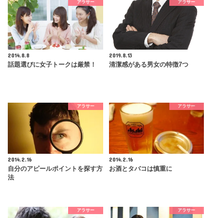
アラサー
アラサー
2014.8.8
2019.8.13
話題選びに女子トークは厳禁！
清潔感がある男女の特徴7つ
アラサー
アラサー
2014.2.16
2014.2.16
自分のアピールポイントを探す方
お酒とタバコは慎重に
法
アラサー
アラサー