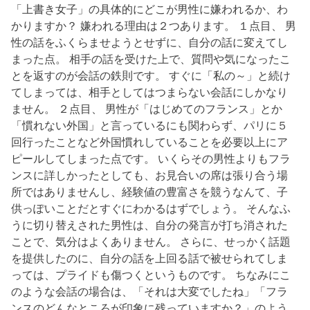
「上書き女子」の具体的にどこが男性に嫌われるか、わ
かりますか？ 嫌われる理由は２つあります。 １点目、 男
性の話をふくらませようとせずに、自分の話に変えてし
まった点。 相手の話を受けた上で、質問や気になったこ
とを返すのが会話の鉄則です。 すぐに「私の～」と続け
てしまっては、相手としてはつまらない会話にしかなり
ません。 ２点目、 男性が「はじめてのフランス」とか
「慣れない外国」と言っているにも関わらず、パリに５
回行ったことなど外国慣れしていることを必要以上にア
ピールしてしまった点です。 いくらその男性よりもフラ
ンスに詳しかったとしても、お見合いの席は張り合う場
所ではありませんし、経験値の豊富さを競うなんて、子
供っぽいことだとすぐにわかるはずでしょう。 そんなふ
うに切り替えされた男性は、自分の発言が打ち消された
ことで、気分はよくありません。 さらに、せっかく話題
を提供したのに、自分の話を上回る話で被せられてしま
っては、プライドも傷つくというものです。 ちなみにこ
のような会話の場合は、「それは大変でしたね」「フラ
ンスのどんなところが印象に残っていますか？」のよう