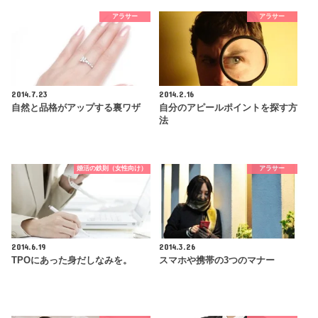
アラサー
アラサー
2014.7.23
2014.2.16
自然と品格がアップする裏ワザ
自分のアピールポイントを探す方
法
婚活の鉄則（女性向け）
アラサー
2014.6.19
2014.3.26
TPOにあった身だしなみを。
スマホや携帯の3つのマナー