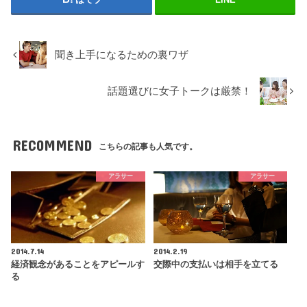
聞き上手になるための裏ワザ
話題選びに女子トークは厳禁！
RECOMMEND
こちらの記事も人気です。
アラサー
アラサー
2014.7.14
2014.2.19
経済観念があることをアピールす
交際中の支払いは相手を立てる
る